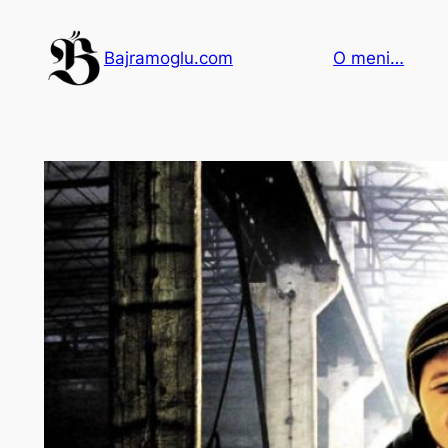
Idi
na
Bajramoglu.com
O meni…
sadržaj