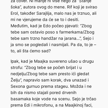
za cover. Ni manje ni više nego za “Stanje
šoka”, autora ovog do mene. Rif koji je svirao
Erol, također Sarajlija, malo nas je trznuo, ali
mi ne vjerujeme da će se to i desiti.
Međutim, kad je Edo počeo pjevati: “Zbog
tebe sam ostavio poso s farmerkama/Zbog
tebe sam trzno handžar na jarana…”, Sejo i
ja smo se pogledali i nasmijali. Pa da, to je –
to, ali šta ćemo sad?
Ipak, kad je Maajka suvereno ušao u drugu
strofu: “Zbog tebe se počeh brijat i u
nedjelju/Zbog tebe sam presto ići gledat
Želju”, napravio sam korak, dva unazad i
Sexona gurnuo prema stageu. Možda i ne
bih da nismo stajali pored drvenih
basamaka koje vode na scenu. Sejo je trčao
prema Edi i mikrofonu, a na Maajkinoj faci,