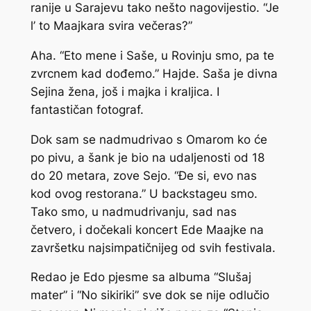
ranije u Sarajevu tako nešto nagovijestio. “Je
l’ to Maajkara svira večeras?”
Aha. “Eto mene i Saše, u Rovinju smo, pa te
zvrcnem kad dođemo.” Hajde. Saša je divna
Sejina žena, još i majka i kraljica. I
fantastičan fotograf.
Dok sam se nadmudrivao s Omarom ko će
po pivu, a šank je bio na udaljenosti od 18
do 20 metara, zove Sejo. “Đe si, evo nas
kod ovog restorana.” U backstageu smo.
Tako smo, u nadmudrivanju, sad nas
četvero, i dočekali koncert Ede Maajke na
završetku najsimpatičnijeg od svih festivala.
Redao je Edo pjesme sa albuma “Slušaj
mater” i “No sikiriki” sve dok se nije odlučio