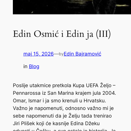
Edin Osmić i Edin ja (III)
maj 15, 2026
—
Edin Bajramović
by
in
Blog
Poslije utakmice pretkola Kupa UEFA Željo –
Pennarossa iz San Marina krajem jula 2004.
Omar, Ismar i ja smo krenuli u Hrvatsku.
Važno je napomenuti, odnosno važno mi je
sebe napomenuti da je Želju tada trenirao
Jiri Plišek koji će kasnije Edina Džeku