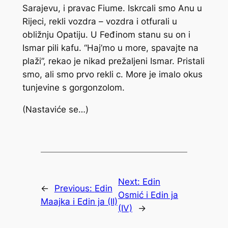
Sarajevu, i pravac Fiume. Iskrcali smo Anu u
Rijeci, rekli vozdra – vozdra i otfurali u
obližnju Opatiju. U Feđinom stanu su on i
Ismar pili kafu. “Haj’mo u more, spavajte na
plaži”, rekao je nikad prežaljeni Ismar. Pristali
smo, ali smo prvo rekli c. More je imalo okus
tunjevine s gorgonzolom.
(Nastaviće se…)
Next:
Edin
←
Previous:
Edin
Osmić i Edin ja
Maajka i Edin ja (II)
(IV)
→