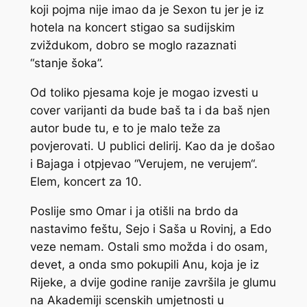
koji pojma nije imao da je Sexon tu jer je iz
hotela na koncert stigao sa sudijskim
zviždukom, dobro se moglo razaznati
“stanje šoka”.
Od toliko pjesama koje je mogao izvesti u
cover varijanti da bude baš ta i da baš njen
autor bude tu, e to je malo teže za
povjerovati. U publici delirij. Kao da je došao
i Bajaga i otpjevao “Verujem, ne verujem“.
Elem, koncert za 10.
Poslije smo Omar i ja otišli na brdo da
nastavimo feštu, Sejo i Saša u Rovinj, a Edo
veze nemam. Ostali smo možda i do osam,
devet, a onda smo pokupili Anu, koja je iz
Rijeke, a dvije godine ranije završila je glumu
na Akademiji scenskih umjetnosti u