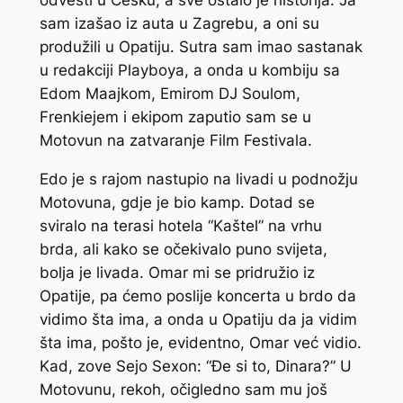
odvesti u Češku, a sve ostalo je historija. Ja
sam izašao iz auta u Zagrebu, a oni su
produžili u Opatiju. Sutra sam imao sastanak
u redakciji Playboya, a onda u kombiju sa
Edom Maajkom, Emirom DJ Soulom,
Frenkiejem i ekipom zaputio sam se u
Motovun na zatvaranje Film Festivala.
Edo je s rajom nastupio na livadi u podnožju
Motovuna, gdje je bio kamp. Dotad se
sviralo na terasi hotela “Kaštel” na vrhu
brda, ali kako se očekivalo puno svijeta,
bolja je livada. Omar mi se pridružio iz
Opatije, pa ćemo poslije koncerta u brdo da
vidimo šta ima, a onda u Opatiju da ja vidim
šta ima, pošto je, evidentno, Omar već vidio.
Kad, zove Sejo Sexon: “Đe si to, Dinara?” U
Motovunu, rekoh, očigledno sam mu još