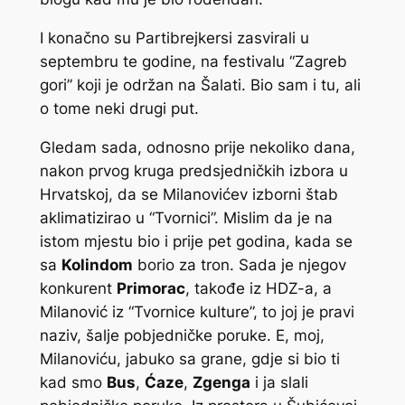
I konačno su Partibrejkersi zasvirali u
septembru te godine, na festivalu “Zagreb
gori” koji je održan na Šalati. Bio sam i tu, ali
o tome neki drugi put.
Gledam sada, odnosno prije nekoliko dana,
nakon prvog kruga predsjedničkih izbora u
Hrvatskoj, da se Milanovićev izborni štab
aklimatizirao u “Tvornici”. Mislim da je na
istom mjestu bio i prije pet godina, kada se
sa
Kolindom
borio za tron. Sada je njegov
konkurent
Primorac
, takođe iz HDZ-a, a
Milanović iz “Tvornice kulture”, to joj je pravi
naziv, šalje pobjedničke poruke. E, moj,
Milanoviću, jabuko sa grane, gdje si bio ti
kad smo
Bus
,
Ćaze
,
Zgenga
i ja slali