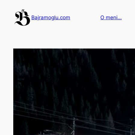
Idi
na
Bajramoglu.com
O meni…
sadržaj