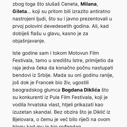
zbog toga što slušaš Ceneta,
Milana
,
Gileta
… koji su pritom bili izrazito antiratno
nastrojeni ljudi, što su i javno prezentovali u
prvoj polovini devedesetih godina. Ali, kad
dobiješ flašu u glavu, kasno je za
objašnjavanje.
Iste godine sam i tokom Motovun Film
Festivala, tamo u središtu Istre, primijetio da
raja jedva čeka da konačno počnu nastupati
bendovi iz Srbije. Mada su oni godinu ranije,
još dok je Francek bio živ, ugostili
beogradskog glumca
Bogdana Diklića
što
su konkurenti iz Pula Film Festivala, koji je
vodila hrvatska vlast, htjeli prikazati kao
izuzetan skandal. Bez obzira što je Diklić iz
Bjelovara, o čemu je već bilo riječi na ovom
blogu kad mu je bio rođendan.