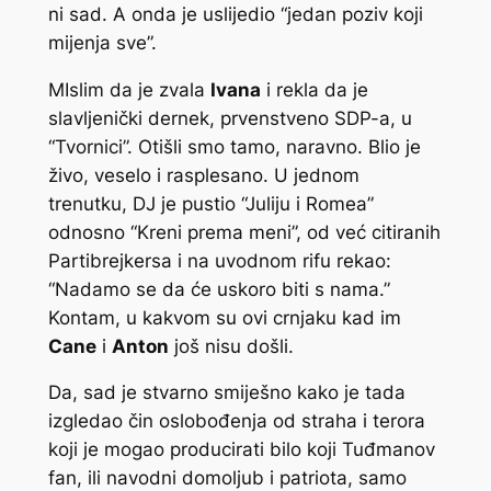
ni sad. A onda je uslijedio “jedan poziv koji
mijenja sve”.
MIslim da je zvala
Ivana
i rekla da je
slavljenički dernek, prvenstveno SDP-a, u
“Tvornici”. Otišli smo tamo, naravno. Blio je
živo, veselo i rasplesano. U jednom
trenutku, DJ je pustio “Juliju i Romea”
odnosno “Kreni prema meni”, od već citiranih
Partibrejkersa i na uvodnom rifu rekao:
“Nadamo se da će uskoro biti s nama.”
Kontam, u kakvom su ovi crnjaku kad im
Cane
i
Anton
još nisu došli.
Da, sad je stvarno smiješno kako je tada
izgledao čin oslobođenja od straha i terora
koji je mogao producirati bilo koji Tuđmanov
fan, ili navodni domoljub i patriota, samo