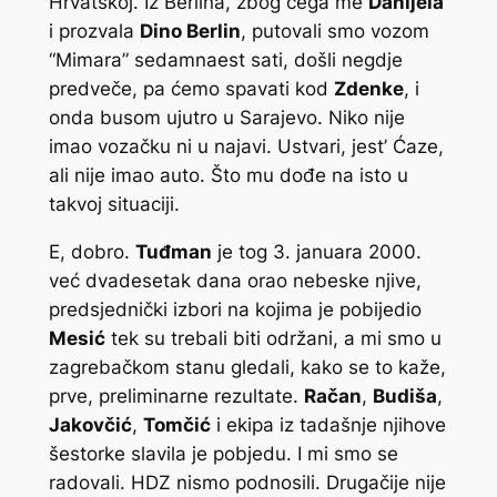
Hrvatskoj. Iz Berlina, zbog čega me
Danijela
i prozvala
Dino Berlin
, putovali smo vozom
“Mimara” sedamnaest sati, došli negdje
predveče, pa ćemo spavati kod
Zdenke
, i
onda busom ujutro u Sarajevo. Niko nije
imao vozačku ni u najavi. Ustvari, jest’ Ćaze,
ali nije imao auto. Što mu dođe na isto u
takvoj situaciji.
E, dobro.
Tuđman
je tog 3. januara 2000.
već dvadesetak dana orao nebeske njive,
predsjednički izbori na kojima je pobijedio
Mesić
tek su trebali biti održani, a mi smo u
zagrebačkom stanu gledali, kako se to kaže,
prve, preliminarne rezultate.
Račan
,
Budiša
,
Jakovčić
,
Tomčić
i ekipa iz tadašnje njihove
šestorke slavila je pobjedu. I mi smo se
radovali. HDZ nismo podnosili. Drugačije nije