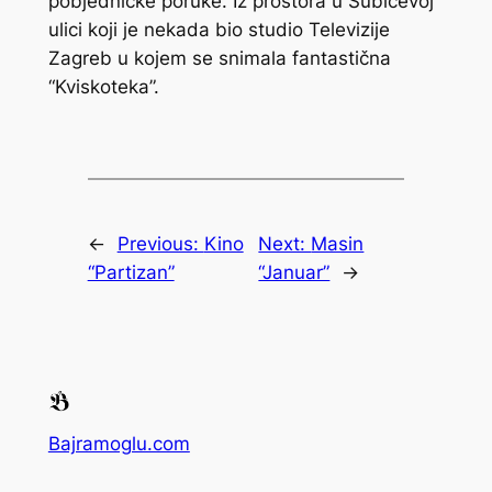
pobjedničke poruke. Iz prostora u Šubićevoj
ulici koji je nekada bio studio Televizije
Zagreb u kojem se snimala fantastična
“Kviskoteka”.
←
Previous:
Kino
Next:
Masin
“Partizan”
“Januar”
→
Bajramoglu.com