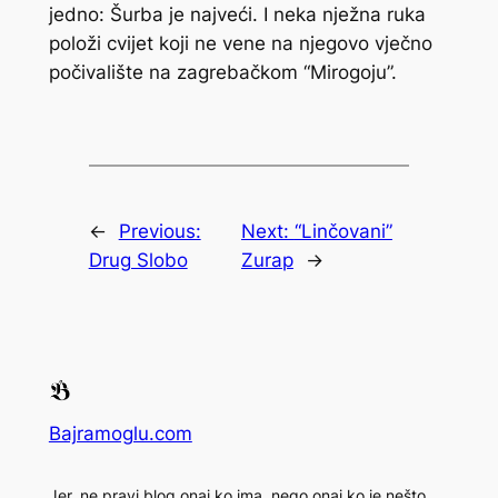
jedno: Šurba je najveći. I neka nježna ruka
položi cvijet koji ne vene na njegovo vječno
počivalište na zagrebačkom “Mirogoju”.
←
Previous:
Next:
“Linčovani”
Drug Slobo
Zurap
→
Bajramoglu.com
Jer, ne pravi blog onaj ko ima, nego onaj ko je nešto