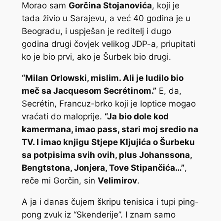
Morao sam
Gorčina Stojanovića
, koji je
tada živio u Sarajevu, a već 40 godina je u
Beogradu, i uspješan je reditelj i dugo
godina drugi čovjek velikog JDP-a, priupitati
ko je bio prvi, ako je Šurbek bio drugi.
“Milan Orlowski, mislim. Ali je ludilo bio
meč sa Jacquesom Secrétinom.”
E, da,
Secrétin, Francuz-brko koji je loptice mogao
vraćati do maloprije.
“Ja bio dole kod
kamermana, imao pass, stari moj sredio na
TV. I imao knjigu Stjepe Kljujića o Šurbeku
sa potpisima svih ovih, plus Johanssona,
Bengtstona, Jonjera, Tove Stipančića…”
,
reče mi Gorčin, sin
Velimirov
.
A ja i danas čujem škripu tenisica i tupi ping-
pong zvuk iz “Skenderije”. I znam samo