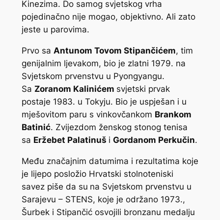
Kinezima. Do samog svjetskog vrha
pojedinačno nije mogao, objektivno. Ali zato
jeste u parovima.
Prvo sa
Antunom Tovom Stipančićem
, tim
genijalnim ljevakom, bio je zlatni 1979. na
Svjetskom prvenstvu u Pyongyangu.
Sa
Zoranom Kalinićem
svjetski prvak
postaje 1983. u Tokyju. Bio je uspješan i u
mješovitom paru s vinkovčankom
Brankom
Batinić
. Zvijezdom ženskog stonog tenisa
sa
Eržebet Palatinuš
i
Gordanom Perkučin
.
Među značajnim datumima i rezultatima koje
je lijepo posložio Hrvatski stolnoteniski
savez piše da su
na Svjetskom prvenstvu u
Sarajevu – STENS, koje je održano 1973.,
Šurbek i Stipančić osvojili bronzanu medalju