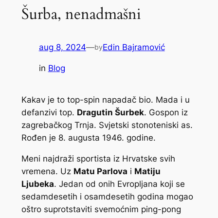
Šurba, nenadmašni
aug 8, 2024
—
Edin Bajramović
by
in
Blog
Kakav je to top-spin napadač bio. Mada i u
defanzivi top.
Dragutin Šurbek
. Gospon iz
zagrebačkog Trnja. Svjetski stonoteniski as.
Rođen je 8. augusta 1946. godine.
Meni najdraži sportista iz Hrvatske svih
vremena. Uz
Matu Parlova
i
Matiju
Ljubeka
. Jedan od onih Evropljana koji se
sedamdesetih i osamdesetih godina mogao
oštro suprotstaviti svemoćnim ping-pong