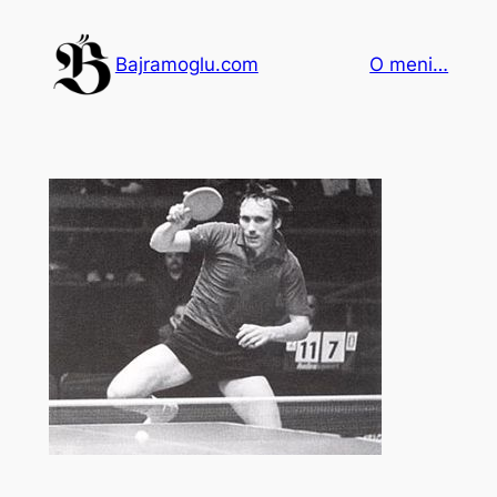
Idi
na
Bajramoglu.com
O meni…
sadržaj