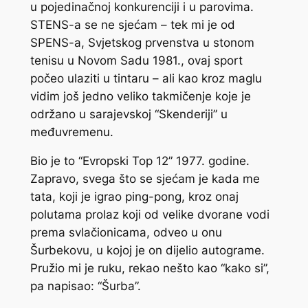
u pojedinačnoj konkurenciji i u parovima.
STENS-a se ne sjećam – tek mi je od
SPENS-a, Svjetskog prvenstva u stonom
tenisu u Novom Sadu 1981., ovaj sport
počeo ulaziti u tintaru – ali kao kroz maglu
vidim još jedno veliko takmičenje koje je
održano u sarajevskoj “Skenderiji” u
međuvremenu.
Bio je to “Evropski Top 12” 1977. godine.
Zapravo, svega što se sjećam je kada me
tata, koji je igrao ping-pong, kroz onaj
polutama prolaz koji od velike dvorane vodi
prema svlačionicama, odveo u onu
Šurbekovu, u kojoj je on dijelio autograme.
Pružio mi je ruku, rekao nešto kao “kako si”,
pa napisao: “Šurba”.