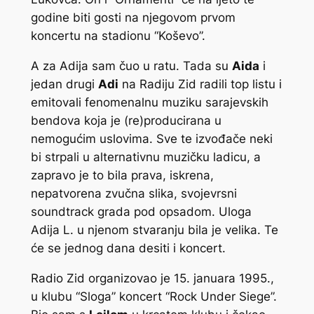
godine biti gosti na njegovom prvom
koncertu na stadionu “Koševo”.
A za Adija sam čuo u ratu. Tada su
Aida
i
jedan drugi
Adi
na Radiju Zid radili top listu i
emitovali fenomenalnu muziku sarajevskih
bendova koja je (re)producirana u
nemogućim uslovima. Sve te izvođače neki
bi strpali u alternativnu muzičku ladicu, a
zapravo je to bila prava, iskrena,
nepatvorena zvučna slika, svojevrsni
soundtrack grada pod opsadom. Uloga
Adija L. u njenom stvaranju bila je velika. Te
će se jednog dana desiti i koncert.
Radio Zid organizovao je 15. januara 1995.,
u klubu “Sloga” koncert “Rock Under Siege”.