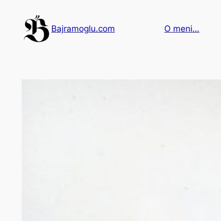
Idi
na
Bajramoglu.com
O meni…
sadržaj