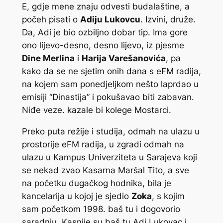
E, gdje mene znaju odvesti budalaštine, a
počeh pisati o
Adiju Lukovcu
. Izvini, druže.
Da, Adi je bio ozbiljno dobar tip. Ima gore
ono lijevo-desno, desno lijevo, iz pjesme
Dine Merlina
i
Harija Varešanovića
, pa
kako da se ne sjetim onih dana s eFM radija,
na kojem sam ponedjeljkom nešto laprdao u
emisiji “Dinastija” i pokušavao biti zabavan.
Niđe veze. kazale bi kolege Mostarci.
Preko puta režije i studija, odmah na ulazu u
prostorije eFM radija, u zgradi odmah na
ulazu u Kampus Univerziteta u Sarajeva koji
se nekad zvao Kasarna Maršal Tito, a sve
na početku dugačkog hodnika, bila je
kancelarija u kojoj je sjedio
Zoka
, s kojim
sam početkom 1998. baš tu i dogovorio
saradnju. Kasnije su baš tu Adi Lukovac i