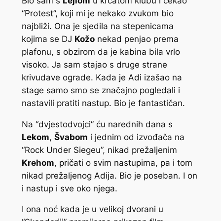
Bio sam s
Lejlom
u krcatom klubu i čekao
“Protest”, koji mi je nekako zvukom bio
najbliži. Ona je sjedila na stepenicama
kojima se DJ
Kožo
nekad penjao prema
plafonu, s obzirom da je kabina bila vrlo
visoko. Ja sam stajao s druge strane
krivudave ograde. Kada je Adi izašao na
stage samo smo se značajno pogledali i
nastavili pratiti nastup. Bio je fantastičan.
Na “dvjestodvojci” ću narednih dana s
Lekom
,
Švabom
i jednim od izvođača na
“Rock Under Siegeu”, nikad prežaljenim
Krehom
, pričati o svim nastupima, pa i tom
nikad prežaljenog Adija. Bio je poseban. I on
i nastup i sve oko njega.
I ona noć kada je u velikoj dvorani u