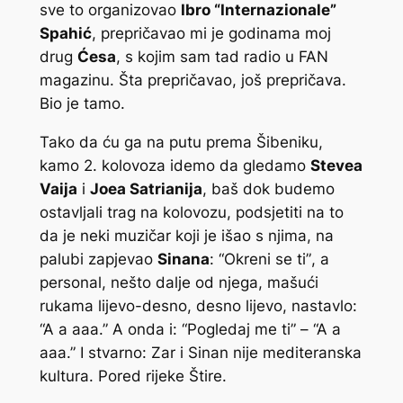
sve to organizovao
Ibro “Internazionale”
Spahić
, prepričavao mi je godinama moj
drug
Ćesa
, s kojim sam tad radio u FAN
magazinu. Šta prepričavao, još prepričava.
Bio je tamo.
Tako da ću ga na putu prema Šibeniku,
kamo 2. kolovoza idemo da gledamo
Stevea
Vaija
i
Joea Satrianija
, baš dok budemo
ostavljali trag na kolovozu, podsjetiti na to
da je neki muzičar koji je išao s njima, na
palubi zapjevao
Sinana
:
“Okreni se ti”
, a
personal, nešto dalje od njega, mašući
rukama lijevo-desno, desno lijevo, nastavlo:
“A a aaa.”
A onda i:
“Pogledaj me ti”
–
“A a
aaa.”
I stvarno: Zar i Sinan nije mediteranska
kultura. Pored rijeke Štire.