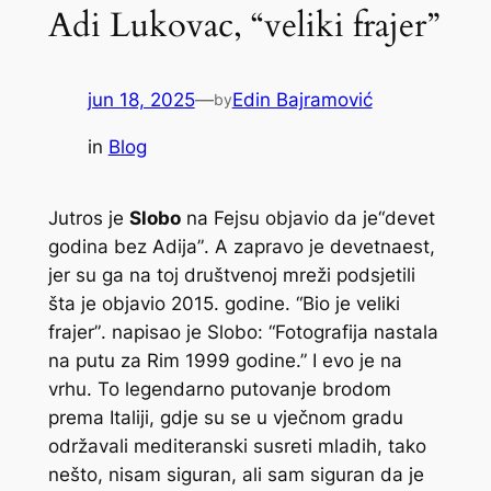
Adi Lukovac, “veliki frajer”
jun 18, 2025
—
Edin Bajramović
by
in
Blog
Jutros je
Slobo
na Fejsu objavio da je
“devet
godina bez Adija”
. A zapravo je devetnaest,
jer su ga na toj društvenoj mreži podsjetili
šta je objavio 2015. godine.
“Bio je veliki
frajer”
. napisao je Slobo:
“Fotografija nastala
na putu za Rim 1999 godine.”
I evo je na
vrhu. To legendarno putovanje brodom
prema Italiji, gdje su se u vječnom gradu
održavali mediteranski susreti mladih, tako
nešto, nisam siguran, ali sam siguran da je