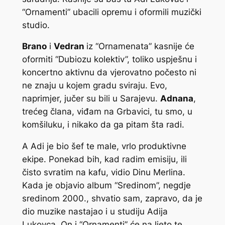
“Ornamenti” ubacili opremu i oformili muzički
studio.
Brano
i
Vedran
iz “Ornamenata” kasnije će
oformiti “Dubiozu kolektiv”, toliko uspješnu i
koncertno aktivnu da vjerovatno počesto ni
ne znaju u kojem gradu sviraju. Evo,
naprimjer, jučer su bili u Sarajevu.
Adnana
,
trećeg člana, viđam na Grbavici, tu smo, u
komšiluku, i nikako da ga pitam šta radi.
A Adi je bio šef te male, vrlo produktivne
ekipe. Ponekad bih, kad radim emisiju, ili
čisto svratim na kafu, vidio Dinu Merlina.
Kada je objavio album “Sredinom”, negdje
sredinom 2000., shvatio sam, zapravo, da je
dio muzike nastajao i u studiju Adija
Lukovca. On i “Ornamenti” će na ljeto te