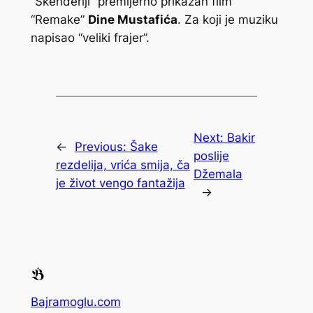
“Skenderiji” premijerno prikazan film
“Remake”
Dine Mustafića
. Za koji je muziku
napisao “veliki frajer”.
Next:
Bakir
←
Previous:
Šake
poslije
rezdelija, vrića smija, ča
Džemala
je život vengo fantažija
→
Bajramoglu.com