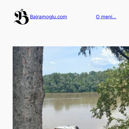
Idi
na
Bajramoglu.com
O meni…
sadržaj