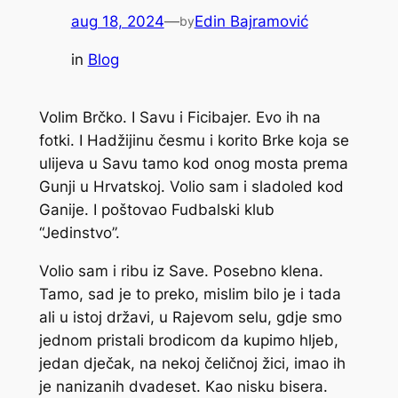
aug 18, 2024
—
Edin Bajramović
by
in
Blog
Volim Brčko. I Savu i Ficibajer. Evo ih na
fotki. I Hadžijinu česmu i korito Brke koja se
ulijeva u Savu tamo kod onog mosta prema
Gunji u Hrvatskoj. Volio sam i sladoled kod
Ganije. I poštovao Fudbalski klub
“Jedinstvo”.
Volio sam i ribu iz Save. Posebno klena.
Tamo, sad je to preko, mislim bilo je i tada
ali u istoj državi, u Rajevom selu, gdje smo
jednom pristali brodicom da kupimo hljeb,
jedan dječak, na nekoj čeličnoj žici, imao ih
je nanizanih dvadeset. Kao nisku bisera.