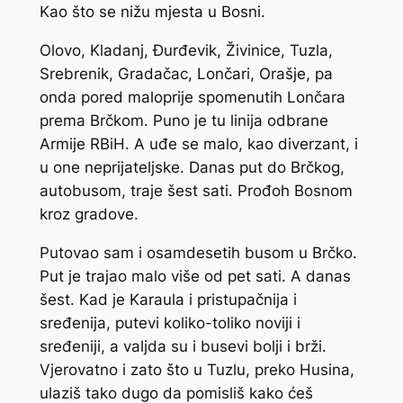
Kao što se nižu mjesta u Bosni.
Olovo, Kladanj, Đurđevik, Živinice, Tuzla,
Srebrenik, Gradačac, Lončari, Orašje, pa
onda pored maloprije spomenutih Lončara
prema Brčkom. Puno je tu linija odbrane
Armije RBiH. A uđe se malo, kao diverzant, i
u one neprijateljske. Danas put do Brčkog,
autobusom, traje šest sati. Prođoh Bosnom
kroz gradove.
Putovao sam i osamdesetih busom u Brčko.
Put je trajao malo više od pet sati. A danas
šest. Kad je Karaula i pristupačnija i
sređenija, putevi koliko-toliko
noviji
i
sređeniji, a valjda su i busevi bolji i brži.
Vjerovatno i zato što u Tuzlu, preko Husina,
ulaziš tako dugo da pomisliš kako ćeš